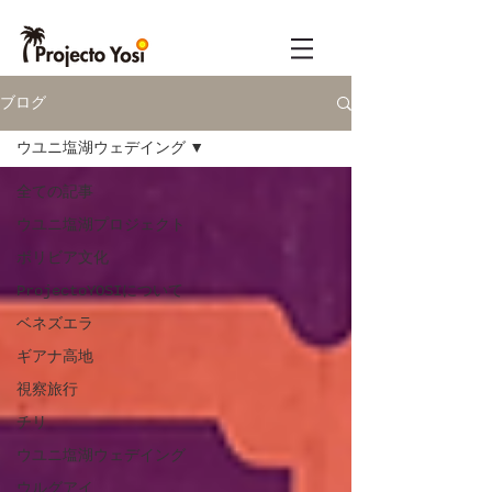
ブログ
ウユニ塩湖ウェデイング
全ての記事
ウユニ塩湖プロジェクト
ボリビア文化
ProjectoYOSIについて
ベネズエラ
ギアナ高地
視察旅行
チリ
ウユニ塩湖ウェデイング
ウルグアイ