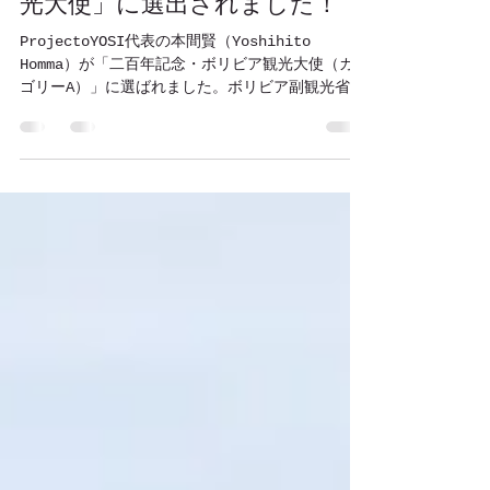
「建国二百年記念・ボリビア観
光大使」に選出されました！
ProjectoYOSI代表の本間賢（Yoshihito
Homma）が「二百年記念・ボリビア観光大使（カテ
ゴリーA）」に選ばれました。ボリビア副観光省が
開催した世界観光デー式典「観光と持続可能な変
革（TURISMO Y TRANSFORMACIÓN
SOSTENIBLE）」