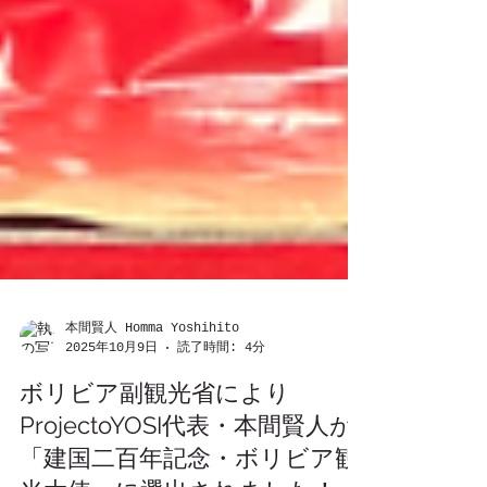
本間賢人 Homma Yoshihito
2025年10月9日
読了時間: 4分
ボリビア副観光省により
ProjectoYOSI代表・本間賢人が