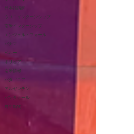
日本語講師
ウユニインターンシップ
南米インターシップ
エンジェル・フォール
パナマ
ペルー
ボリビア
南米情報
パタゴニア
アルゼンチン
パンタナール
野生動物