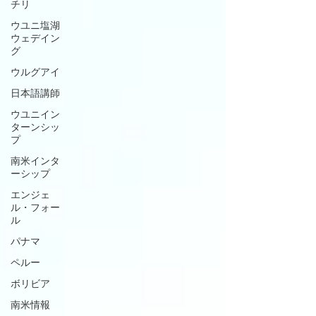
チリ
ウユニ塩湖
ウェデイン
グ
ウルグアイ
日本語講師
ウユニイン
ターンシッ
プ
南米インタ
ーシップ
エンジェ
ル・フォー
ル
パナマ
ペルー
ボリビア
南米情報