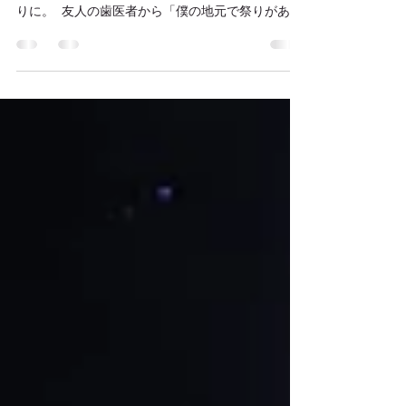
ボリビア・サンイグナシオ・デ・モホス（San
Ignacio de Moxos） 7月30日にボリビアのお祭
りに。 友人の歯医者から「僕の地元で祭りがある
からおいで」と誘われ、 ボリビア北東部、7月30
日にベニ県サンイグナシオ・デ・モホスへいった
ときのお話。...