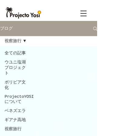
ブログ
視察旅行
全ての記事
ウユニ塩湖
プロジェク
ト
ボリビア文
化
ProjectoYOSI
について
ベネズエラ
ギアナ高地
視察旅行