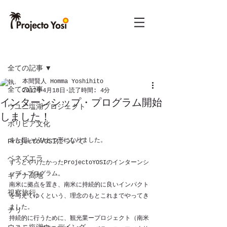
記事
全ての記事
本間賢人 Homma Yoshihito
全ての記事
2017年4月18日
読了時間: 4分
インターンシップ・プログラム開始
ウユニ塩湖プロジェクト
しました！
ボリビア文化
また想いがひとつ形になりました。
ProjectoYOSIについて
ベネズエラ
ずっとやりたかったProjectoYOSIのインターンシ
ップ・プログラム。
ギアナ高地
南米に拠点を置き、南米に持続的に良いインパクト
視察旅行
を与えてゆくという、理念のもとこれまでやってき
ました。
チリ
持続的に行うために、観光業ープロジェクト（南米