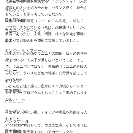
ウユニ塩湖ウェデイング
に点在する問題を解決する）ーボランティア（人的
資源）の３つを組み合わせ、バランス良く、融合さ
ウルグアイ
せていこうと常々考えているなかで、
日本語講師
現地の社会的課題（ウユニのごみ問題）に対して、
アプローチをしているうちに、想像通りというか、
ウユニインターンシップ
教育であったり、文化、情勢、様々な問題が複雑に
南米インターシップ
絡まっていることを改めて実感していました。
エンジェル・フォール
現地大学との関係やウユニとの関係、日々の業務を
行っている中で人手が足りないということ、そし
パナマ
て、ウユニだけではなく、多角的（ウユニの住民の
ペルー
みならず、ラパスなど他の地域）に行動を起こして
いかないと、
ボリビア
いかんなと強く感じ、密かに１２月頃からインター
南米情報
ンシップ・プログラムをちょこちょこ進めておりま
した。
パタゴニア
アルゼンチン
何よりも、新しい風、アイデアや意見を外部から入
れること、
パンタナール
ProjectoYOSIとして、ウユニ塩湖、そしてボリビ
野生動物
ア、南米と観光業ではないアカデミックな