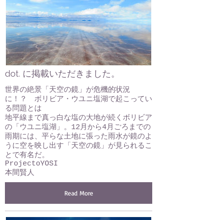
dot. に掲載いただきました。
世界の絶景「天空の鏡」が危機的状況
に！？ ボリビア・ウユニ塩湖で起こってい
る問題とは
地平線まで真っ白な塩の大地が続くボリビア
の「ウユニ塩湖」。12月から4月ごろまでの
雨期には、平らな土地に張った雨水が鏡のよ
うに空を映し出す「天空の鏡」が見られるこ
とで有名だ。
ProjectoYOSI
本間賢人
Read More