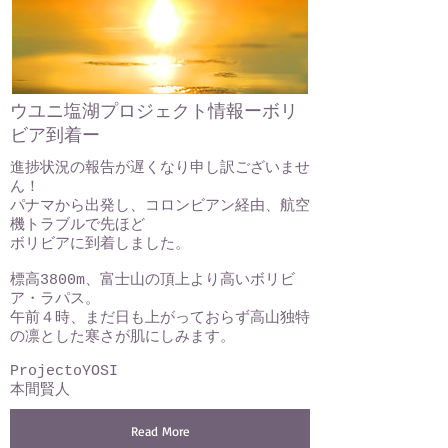
ウユニ塩湖プロジェクト情報ーボリ
ビア到着ー
進捗状況の報告が遅くなり申し訳ございませ
ん！
パナマから出発し、コロンビアン経由、航空
機トラブルで先ほど
ボリビアに到着しました。
標高3800m、富士山の頂上より高いボリビ
ア・ラパス。
午前４時、まだ日も上がっておらず高山独特
の凛とした寒さが肌にしみます。
ProjectoYOSI
本間賢人
Read More