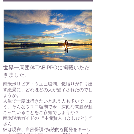
世界一周団体TABIPPOに掲載いただ
きました。
南米ボリビア・ウユニ塩湖。鏡張りが作り出
す絶景に、どれほどの人が魅了されたのでし
ょうか。
人生で一度は行きたいと思う人も多いでしょ
う。そんなウユニ塩湖で今、深刻な問題が起
こっていることをご存知でしょうか？
南米現地ガイドの “本間賢人（よしひと）”
さん
彼は現在、自然保護/持続的な開発をキーワ