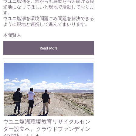
ウユニ塩湖をこれからも感動を与え続ける観
光地になってほしいと現地で活動しておりま
す。
ウユニ塩湖を環境問題ごみ問題を解決できる
ように現地と連携して進んでまいります。
​本間賢人
Read More
ウユニ塩湖環境教育リサイクルセン
ター設立へ。クラウドファンディン