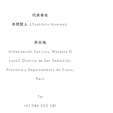
代表者名
本間賢人（Yoshihito Homma）
所在地
Urbanización San Luis, Manzana G
Lote2, Distrito de San Sebastián,
Provincia y Departamento de Cusco,
Perú
Tel
+51 986 500 581