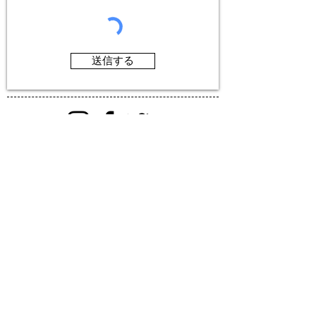
送信する
PROYECTO YOSI S.A.C
tel/
+51-986 500 581
mail/
yoshi@yosip.org
© 2026 PROYECTO YOSI S.A.C All rights
reserved.