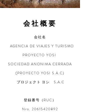
​会社概要
会社名
AGENCIA DE VIAJES Y TURISMO
PROYECTO YOSI
SOCIEDAD ANONIMA CERRADA
(PROYECTO YOSI S.A.C)
プロジェクト ヨシ S.A.C
登録番号（RUC）
Nro.
20615420892