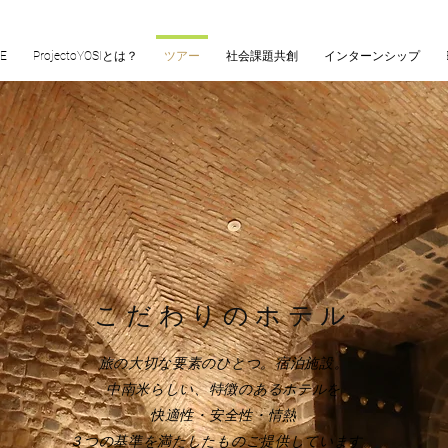
E
ProjectoYOSIとは？
ツアー
社会課題共創
インターンシップ
こだわりのホテル
旅の大切な要素のひとつ。宿泊施設。
中南米らしい、特徴のあるホテルを
快適性・安全性・情熱
​３つの基準を満たしたものご提供しています。