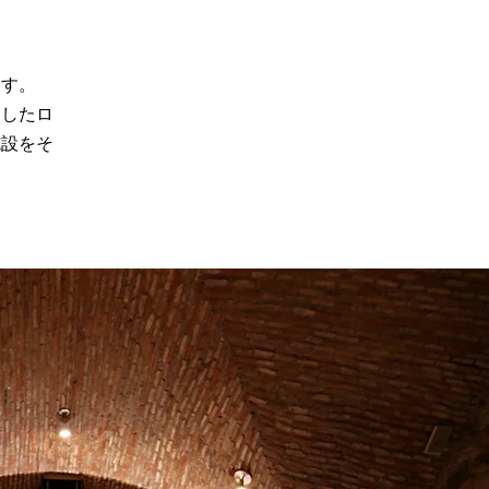
ます。
和したロ
施設をそ