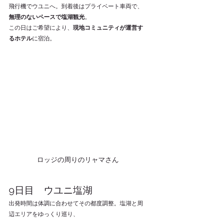
飛行機でウユニへ。到着後はプライベート車両で、
無理のないペースで塩湖観光
。
この日はご希望により、
現地コミュニティが運営す
るホテル
に宿泊。
ロッジの周りのリャマさん
9日目　ウユニ塩湖
出発時間は体調に合わせてその都度調整。塩湖と周
辺エリアをゆっくり巡り、