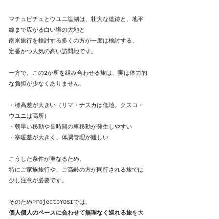
マチュピチュとウユニ塩湖は、壮大な遺跡と、地平
線まで広がる白い塩の大地と
南米旅行を検討する多くの方が一度は検討する、
定番かつ人気の高い訪問地です。
一方で、この2か所を組み合わせる旅は、実は体力的
な負担が少なくありません。
・標高差が大きい（リマ・ナスカは低地、クスコ・
ウユニは高所）
・朝早い移動や長時間の車移動が発生しやすい
・寒暖差が大きく、体調管理が難しい
こうした条件が重なるため、
特にご家族旅行や、ご高齢の方が同行される旅では
少し注意が必要です。
そのためProjectoYOSIでは、
個人個人のペースに合わせて無理なく巡れる旅
を大