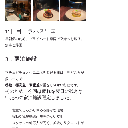
11日目　ラパス出国
早朝便のため、プライベート車両で空港へお送り。
無事ご帰国。
3．宿泊施設
マチュピチュとウユニ塩湖を巡る旅は、見どころが
多い一方で、
移動・標高差・寒暖差
が重なりやすい行程です。
そのため、今回は疲れを翌日に残さな
いための宿泊施設選定しました。
客室でしっかり休める静かな環境
移動や観光動線が無理のない立地
スタッフの対応力が高く、柔軟なリクエストが