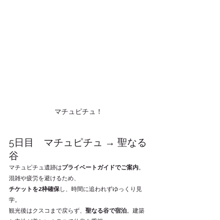
マチュピチュ！
5日目　マチュピチュ → 聖なる
谷
マチュピチュ遺跡は
プライベートガイドでご案内
。
混雑や疲労を避けるため、
チケットを2枠確保
し、時間に追われずゆっくり見
学。
観光後はクスコまで戻らず、
聖なる谷で宿泊
。建築