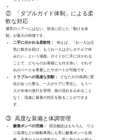
② 「ダブルガイド体制」による柔
軟な対応
通常のツアーにはない、状況に応じた「動ける体
制」が最大の特徴です。
二手に分かれる柔軟性：
 例えば、「お一人は元
気に観光を続け、もうお一人は少しホテルで休
みたい」という場面。ガイドが二手に分かれる
ことで、どちらのお客様にも付き添い、それぞ
れのペースを尊重したサポートが可能です。
トラブルへの迅速な初動：
 どなたかの体調に変
化があった際も、一人がケアに専念し、もう一
人が全体の進行を管理。旅の流れを止めること
なく、迅速に最善の対応を取ることができま
す。
③ 高度な装備と体調管理
酸素ボンベの完備：
 宿泊施設はもちろん、ウユ
ニ塩湖などの移動車両にも常に酸素ボンベを積
載。高度が上がる場面でも、常に安心をお届け