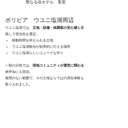
聖なる谷ホテル　客室
ボリビア　ウユニ塩湖周辺
ウユニ塩湖では、
立地・設備・体調面の安心感
を重
視して宿泊先を選定。
移動時間を抑えられる立地
ウユニ塩湖観光が効率的に行える場所
ウユニ塩湖らしいユニークな作り
一部の日程では、
現地コミュニティが運営に関わる
ホテル
にも宿泊。
無理のない範囲で、その土地ならではの滞在体験も
取り入れました。