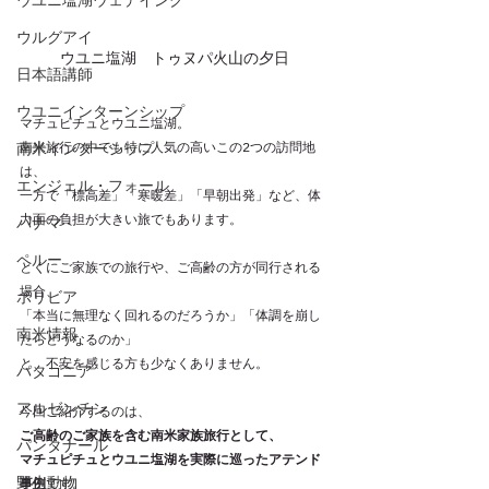
ウユニ塩湖ウェデイング
ウルグアイ
ウユニ塩湖　トゥヌパ火山の夕日
日本語講師
ウユニインターンシップ
マチュピチュとウユニ塩湖。
南米インターシップ
南米旅行の中でも特に人気の高いこの2つの訪問地
は、
エンジェル・フォール
一方で「標高差」「寒暖差」「早朝出発」など、体
力面の負担が大きい旅でもあります。
パナマ
ペルー
とくにご家族での旅行や、ご高齢の方が同行される
場合、
ボリビア
「本当に無理なく回れるのだろうか」「体調を崩し
南米情報
たらどうなるのか」
と、不安を感じる方も少なくありません。
パタゴニア
アルゼンチン
今回ご紹介するのは、
ご高齢のご家族を含む南米家族旅行として、
パンタナール
マチュピチュとウユニ塩湖を実際に巡ったアテンド
野生動物
事例
です。