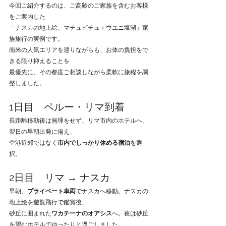
今回ご紹介するのは、ご高齢のご家族を含むお客様
をご案内した
「ナスカの地上絵、マチュピチュ＋ウユニ塩湖」家
族旅行の実例です。
南米の人気エリアを巡りながらも、お体の負担をで
きる限り抑えることを
最優先に、その都度ご相談しながら柔軟に旅程を調
整しました。
1日目　ペルー・リマ到着
長距離移動後は無理をせず、リマ市内のホテルへ。
翌日の早朝出発に備え、
空港近郊ではなく
市内でしっかり休める宿泊
を選
択。
2日目　リマ → ナスカ
早朝、
プライベート車両
でナスカへ移動。ナスカの
地上絵を遊覧飛行で鑑賞後、
砂丘に囲まれた
ワカチーナのオアシス
へ。夜は砂丘
を望むホテルでゆったりと過ごしました。