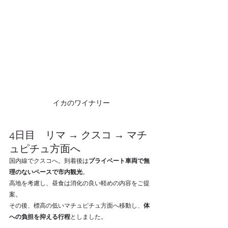
イカのワイナリー
4日目　リマ → クスコ → マチ
ュピチュ方面へ
国内線でクスコへ。到着後は
プライベート車両で無
理のないペースで市内観光
。
高地を考慮し、昼食は消化の良い軽めの内容をご提
案。
その後、標高の低いマチュピチュ方面へ移動し、
体
への負担を抑える行程
としました。