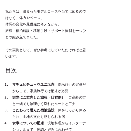
私たちは、決まったモデルコースを当てはめるので
はなく、体力やペース、
体調の変化を最優先に考えながら、
旅程・宿泊施設・移動手段・サポート体制を一つひ
とつ組み立てました。
その実例として、ぜひ参考にしていただければと思
います。
目次
マチュピチュ＋ウユニ塩湖
　南米旅行の定番だ
からこそ、家族旅行では配慮が必要
実際にご案内した旅程（日程例）
　ご高齢の方
と一緒でも無理なく巡れたルートと工夫
こだわって選んだ宿泊施設
　体をしっかり休め
られ、土地の文化も感じられる宿
食事についての配慮
　現地料理からインターナ
ショナルまで、体調と好みに合わせて