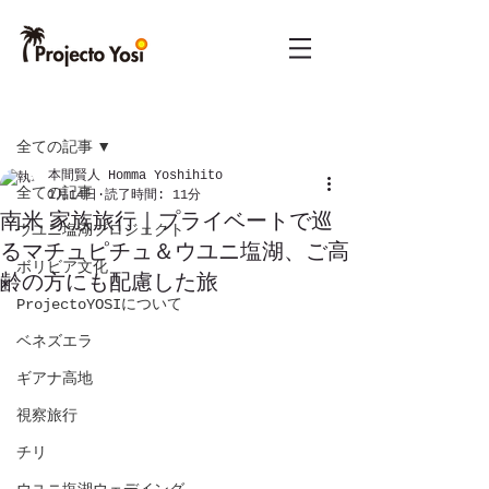
記事
全ての記事
本間賢人 Homma Yoshihito
全ての記事
1月14日
読了時間: 11分
南米 家族旅行｜プライベートで巡
ウユニ塩湖プロジェクト
るマチュピチュ＆ウユニ塩湖、ご高
ボリビア文化
齢の方にも配慮した旅
ProjectoYOSIについて
ベネズエラ
ギアナ高地
視察旅行
チリ