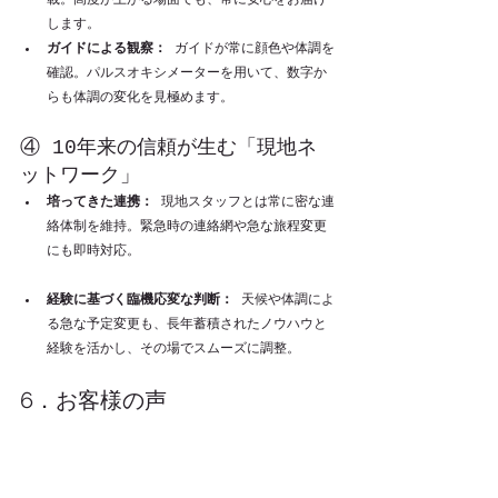
します。
ガイドによる観察：
 ガイドが常に顔色や体調を
確認。パルスオキシメーターを用いて、数字か
らも体調の変化を見極めます。
④ 10年来の信頼が生む「現地ネ
ットワーク」
培ってきた連携：
 現地スタッフとは常に密な連
絡体制を維持。緊急時の連絡網や急な旅程変更
にも即時対応。
経験に基づく臨機応変な判断：
 天候や体調によ
る急な予定変更も、長年蓄積されたノウハウと
経験を活かし、その場でスムーズに調整。
6．お客様の声