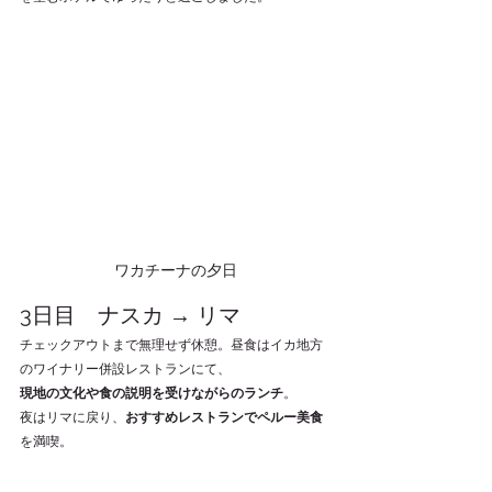
ワカチーナの夕日
3日目　ナスカ → リマ
チェックアウトまで無理せず休憩。昼食はイカ地方
のワイナリー併設レストランにて、
現地の文化や食の説明を受けながらのランチ
。
夜はリマに戻り、
おすすめレストランでペルー美食
を満喫。