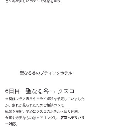
と立地が美しいホテルで休息を重視。
聖なる谷のブティックホテル
6日目　聖なる谷 → クスコ
当初はマラス塩田やモライ遺跡を予定していました
が、疲れが見られたためご相談のうえ
観光を短縮。早めにクスコのホテルへ戻り休憩。
食事や必要なものはヒアリングし、
客室へデリバリ
ー対応
。