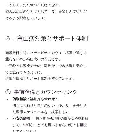
こうして、ただ食べるだけでなく、
旅の思い出のひとつとして「食」を楽しんでいただ
けるよう配慮しています。
５．高山病対策とサポート体制
南米旅行、特にマチュピチュやウユニ塩湖で避けて
通れないのが高山病への不安です。 
ご高齢のお客様やそのご家族が、できる限り安心し
てご旅行できるように、
現地と連携しサポート体制を整えています。
① 事前準備とカウンセリング
個別相談・詳細打ち合わせ：
個々に合わせた無理のない「ゆとり」を持たせ
た専用スケジュールをご提案します。
不安の解消：
 持ち物から現地の細かな移動動線
まで、些細なことでも構いませんの何でも相談
してください！