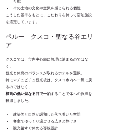
可能
その土地の文化や空気を感じられる個性
こうした基準をもとに、こだわりを持って宿泊施設
を選定しています。
ペルー　クスコ・聖なる谷エリ
ア
クスコでは、市内中心部に無理に泊まるのではな
く、
観光と休息のバランスが取れるホテルを選択。
特にマチュピチュ観光後は、クスコ市内へ一気に戻
るのではなく、
標高の低い聖なる谷で一泊
することで体への負担を
軽減しました。
建築美と自然が調和した落ち着いた空間
客室でゆっくり過ごせる広さと静けさ
観光後すぐ休める導線設計