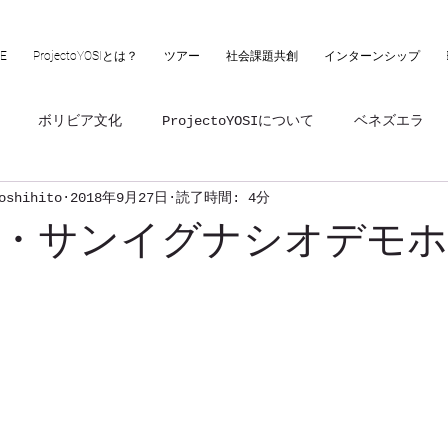
E
ProjectoYOSIとは？
ツアー
社会課題共創
インターンシップ
ボリビア文化
ProjectoYOSIについて
ベネズエラ
shihito
2018年9月27日
読了時間: 4分
湖ウェデイング
ウルグアイ
日本語講師
ウユニインタ
・サンイグナシオデモホ
ル・フォール
パナマ
ペルー
ボリビア
南米情報
野生動物