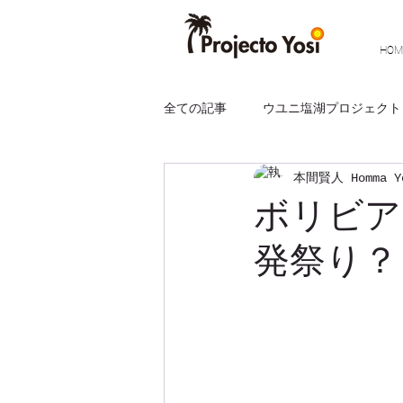
HOM
全ての記事
ウユニ塩湖プロジェクト
本間賢人 Homma Yo
視察旅行
チリ
ウユニ塩
ボリビア
発祭り？
南米インターシップ
エンジェ
アルゼンチン
パンタナール