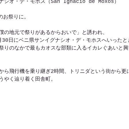
オ・デ・モホス（San Ignacio de Moxos）
アのお祭りに。
僕の地元で祭りがあるからおいで」と誘われ、
月30日にベニ県サンイグナシオ・デ・モホスへいったと
祭りのなかで最もカオスな部類に入るイカレぐあいと興
から飛行機を乗り継ぎ2時間、トリニダという街から更
うやく辿り着く田舎町。