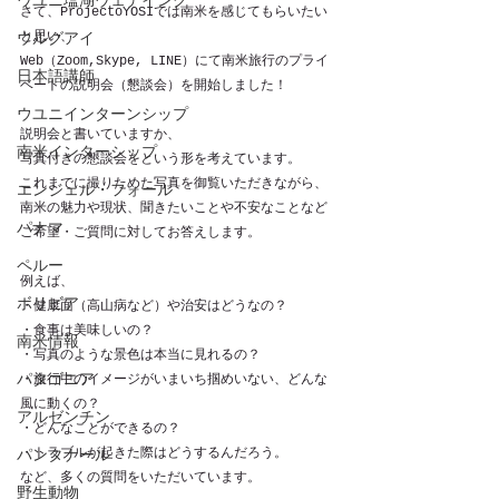
ウユニ塩湖ウェデイング
さて、ProjectoYOSIでは南米を感じてもらいたい
と思い、
ウルグアイ
Web（Zoom,Skype, LINE）にて南米旅行のプライ
日本語講師
ベートの説明会（懇談会）を開始しました！
ウユニインターンシップ
説明会と書いていますか、
南米インターシップ
写真付きの懇談会をという形を考えています。
これまでに撮りためた写真を御覧いただきながら、
エンジェル・フォール
南米の魅力や現状、聞きたいことや不安なことなど
パナマ
ご希望・ご質問に対してお答えします。
ペルー
例えば、
ボリビア
・健康面（高山病など）や治安はどうなの？
・食事は美味しいの？
南米情報
・写真のような景色は本当に見れるの？
パタゴニア
・旅行中のイメージがいまいち掴めいない、どんな
風に動くの？
アルゼンチン
・どんなことができるの？
・トラブルが起きた際はどうするんだろう。
パンタナール
など、多くの質問をいただいています。
野生動物