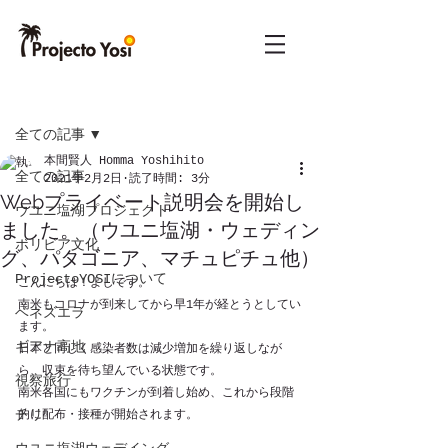
記事
全ての記事
本間賢人 Homma Yoshihito
全ての記事
2021年2月2日
読了時間: 3分
Webプライベート説明会を開始し
ウユニ塩湖プロジェクト
ました。（ウユニ塩湖・ウェディン
ボリビア文化
グ、パタゴニア、マチュピチュ他）
ProjectoYOSIについて
こんにちは！よしです。
南米もコロナが到来してから早1年が経とうとしてい
ベネズエラ
ます。
ギアナ高地
日本と同じく感染者数は減少増加を繰り返しなが
ら、収束を待ち望んでいる状態です。
視察旅行
南米各国にもワクチンが到着し始め、これから段階
チリ
的に配布・接種が開始されます。