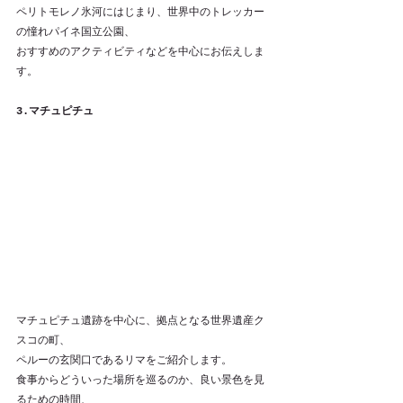
ペリトモレノ氷河にはじまり、世界中のトレッカー
の憧れパイネ国立公園、
おすすめのアクティビティなどを中心にお伝えしま
す。
3.マチュピチュ
マチュピチュ遺跡を中心に、拠点となる世界遺産ク
スコの町、
ペルーの玄関口であるリマをご紹介します。
食事からどういった場所を巡るのか、良い景色を見
るための時間、