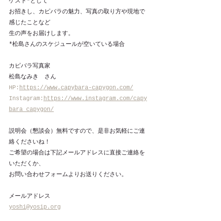
ゲスト*として
お招きし、カピバラの魅力、写真の取り方や現地で
感じたことなど
生の声をお届けします。
*松島さんのスケジュールが空いている場合
カピバラ写真家
松島なみき　さん
HP:
https://www.capybara-capygon.com/
Instagram:
https://www.instagram.com/capy
bara_capygon/
説明会（懇談会）無料ですので、是非お気軽にご連
絡くださいね！
ご希望の場合は下記メールアドレスに直接ご連絡を
いただくか、
お問い合わせフォームよりお送りください。
メールアドレス
yoshi@yosip.org