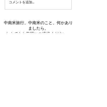
コメントを追加…
南米 家族旅行｜ペルー・
南米 家族旅行
アマゾンジャングル体験
ども連れでも無
オーダーメイド
中南米旅行、中南米のこと、何かあり
ましたら、
なんでもお気軽にご連絡ください。
​ご相談・お問い合わせはこちら
から。
通常1−3営業日以内にご返信いたしま
す。
返信がない場合はこちらを御覧くださ
い。
メールトラブル