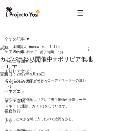
記事
全ての記事
本間賢人 Homma Yoshihito
全ての記事
2022年3月15日
読了時間: 1分
カピバラ祭り開催中@ボリビア低地
ウユニ塩湖プロジェクト
エリア
ボリビア文化
更新日：
2022年3月16日
こんにちは、南米ガイド・コーディネーターのヨシ
ProjectoYOSIについて
です。
ベネズエラ
現在ボリビア低地エリアにて野生動物の撮影コーデ
ギアナ高地
ィネート(通訳、ガイド)をしています。
視察旅行
ちょっと大きな町に入ったので近況を少し。
チリ