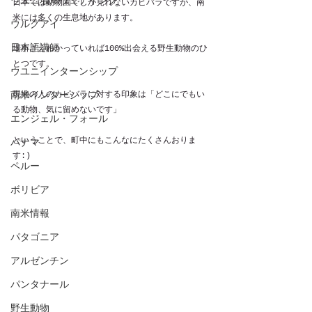
ウユニ塩湖ウェデイング
日本では動物園でしか見れないカピバラですが、南
米には多くの生息地があります。
ウルグアイ
日本語講師
場所さえわかっていれば100%出会える野生動物のひ
とつです。
ウユニインターンシップ
南米インターシップ
現地の人のカピバラに対する印象は「どこにでもい
る動物、気に留めないです」
エンジェル・フォール
ということで、町中にもこんなにたくさんおりま
パナマ
す:)
ペルー
ボリビア
南米情報
パタゴニア
アルゼンチン
パンタナール
野生動物